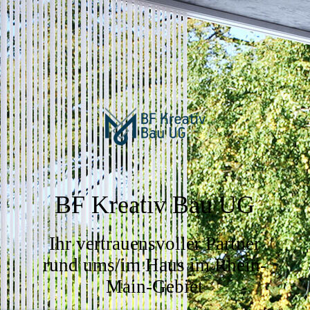
BF Kreativ Bau UG
Ihr vertrauensvoller Partner
rund ums/im Haus im Rhein-
Main-Gebiet